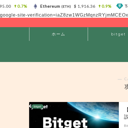
.00
0.7%
Ethereum
$ 1,916.36
0.9%
Tet
(ETH)
google-site-verification=iaZ8zw1WGzMqnzRYjmMC
ホーム
bitget
― C
bitget
B