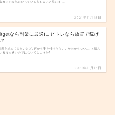
取れるのか気になっている方も多いと思いま …
2021年11月18日
Bitgetなら副業に最適!コピトレなら放置で稼げ
る?
副業を始めてみたいけど､何から手を付けたらいいかわからない...｣と悩ん
いる方も多いのではないでしょうか? …
2021年11月16日