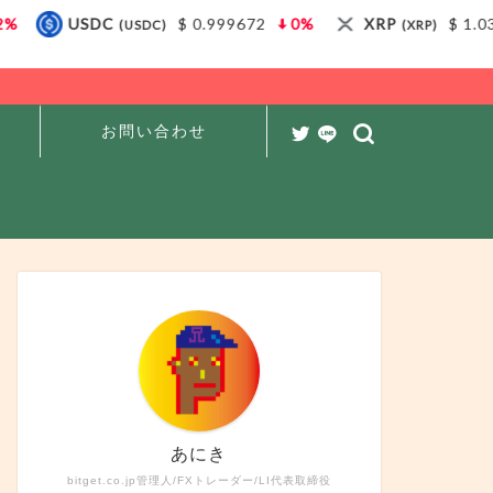
USDC
$ 0.999672
0%
XRP
$ 1.03
(USDC)
(XRP)
お問い合わせ
あにき
bitget.co.jp管理人/FXトレーダー/LI代表取締役