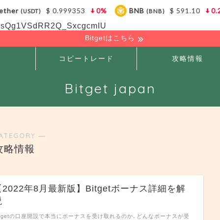
her
$ 0.999353
0%
BNB
$ 591.10
0.2%
(USDT)
(BNB)
EOxsQg1VSdRR2Q_SxcgcmIU
Bitgetはこちら
コピートレード
攻略情報
Bitget japan
ATEGORY ―
攻略情報
【2022年8月最新版】Bitgetボーナス詳細を解
説
itgetの口座開設で本当にボーナスを受け取れるのか､どんなボーナスが受