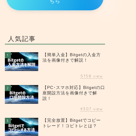
ちら
人気記事
【簡単入金】Bitgetの入金方
1
法を画像付きで解説！
5158
view
【PC･スマホ対応】Bitgetの口
2
座開設方法を画像付きで解
説！
4307
view
【完全放置】Bitgetでコピー
3
トレード！コピトレとは？