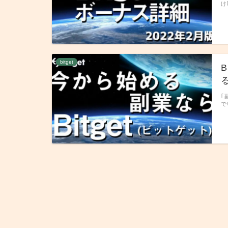
け
bitget
｢
で