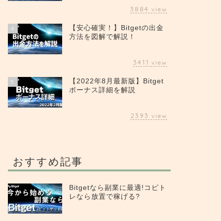
3884
view
【安心確実！】Bitgetの出金
4
方法を図解で解説！
3411
view
【2022年8月最新版】Bitget
5
ボーナス詳細を解説
2393
view
おすすめ記事
Bitgetなら副業に最適!コピト
レなら放置で稼げる?